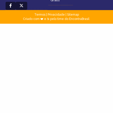
Grátis
Termos
|
Privacidade
|
Sitemap
Criado com ❤️ e ☕ pelo time do EncontraBrasil