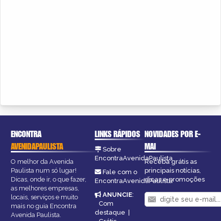
ENCONTRA
LINKS RÁPIDOS
NOVIDADES POR E-
AVENIDAPAULISTA
MAI
Sobre
EncontraAvenidaPaulista
O melhor da Avenida
Receba grátis as
Paulista num só lugar!
principais notícias,
Fale com o
Dicas, onde ir, o que fazer,
dicas e promoções
EncontraAvenidaPaulista
as melhores empresas,
ANUNCIE
:
locais, serviços e muito
Com
mais no guia Encontra
destaque
|
Avenida Paulista.