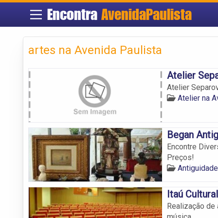
Encontra
AvenidaPaulista
artes na Avenida Paulista
Atelier Sep
Atelier Separov
Atelier na 
Began Anti
Encontre Diver
Preços!
Antiguidade
Itaú Cultural
Realização de a
música.