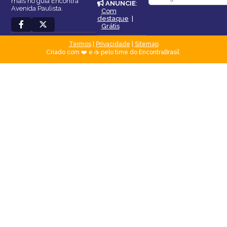
mais no guia Encontra
ANUNCIE
:
Avenida Paulista.
Com
destaque
|
Grátis
Termos
|
Privacidade
|
Sitemap
Criado com ❤️ e ☕ pelo time do EncontraBrasil