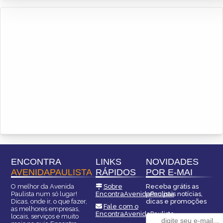
ENCONTRA
LINKS
NOVIDADES
AVENIDAPAULISTA
RÁPIDOS
POR E-MAI
O melhor da Avenida
Sobre
Receba grátis as
Paulista num só lugar!
EncontraAvenidaPaulista
principais notícias,
Dicas, onde ir, o que fazer,
dicas e promoções
Fale com o
as melhores empresas,
EncontraAvenidaPaulista
locais, serviços e muito