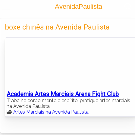
Encontra
AvenidaPaulista
Cadastrar empresa
Fazer login
boxe chinês na Avenida Paulista
Criar conta
Academia Artes Marciais Arena Fight Club
Trabalhe corpo mente e espírito, pratique artes marciais
na Avenida Paulista.
Artes Marciais na Avenida Paulista