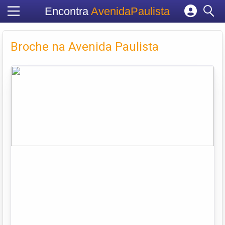
Encontra
AvenidaPaulista
Cadastrar empresa
Fazer login
Broche na Avenida Paulista
Criar conta