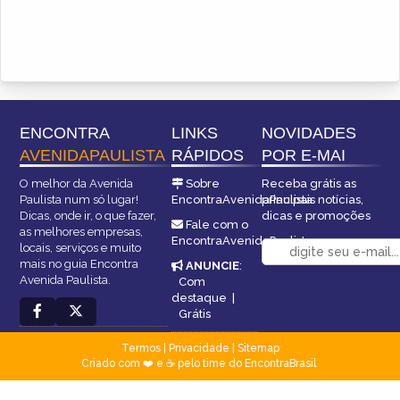
ENCONTRA
LINKS
NOVIDADES
AVENIDAPAULISTA
RÁPIDOS
POR E-MAI
O melhor da Avenida
Sobre
Receba grátis as
Paulista num só lugar!
EncontraAvenidaPaulista
principais notícias,
Dicas, onde ir, o que fazer,
dicas e promoções
Fale com o
as melhores empresas,
EncontraAvenidaPaulista
locais, serviços e muito
mais no guia Encontra
ANUNCIE
:
Avenida Paulista.
Com
destaque
|
Grátis
Termos
|
Privacidade
|
Sitemap
Criado com ❤️ e ☕ pelo time do EncontraBrasil