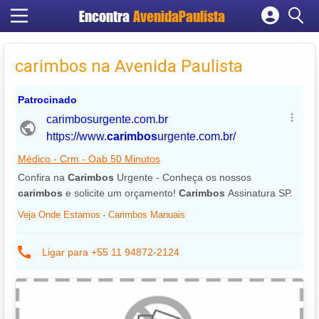
Encontra
AvenidaPaulista
Cadastrar empresa
Fazer login
carimbos na Avenida Paulista
Criar conta