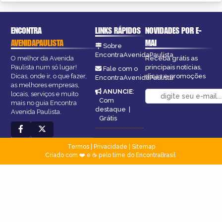
ENCONTRA
LINKS RÁPIDOS
NOVIDADES POR E-
AVENIDAPAULISTA
MAI
Sobre
EncontraAvenidaPaulista
O melhor da Avenida
Receba grátis as
Paulista num só lugar!
principais notícias,
Fale com o
Dicas, onde ir, o que fazer,
dicas e promoções
EncontraAvenidaPaulista
as melhores empresas,
ANUNCIE
:
locais, serviços e muito
Com
mais no guia Encontra
destaque
|
Avenida Paulista.
Grátis
Termos
|
Privacidade
|
Sitemap
Criado com ❤️ e ☕ pelo time do EncontraBrasil