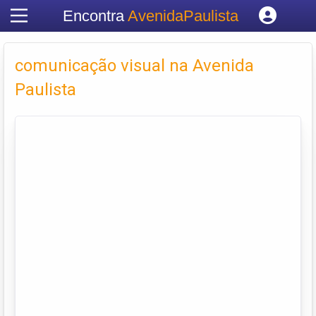
Encontra
AvenidaPaulista
Cadastrar empresa
Fazer login
comunicação visual na Avenida
Criar conta
Paulista