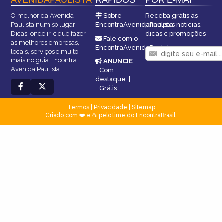
O melhor da Avenida
Sobre
Receba grátis as
Paulista num só lugar!
EncontraAvenidaPaulista
principais notícias,
Dicas, onde ir, o que fazer,
dicas e promoções
Fale com o
as melhores empresas,
EncontraAvenidaPaulista
locais, serviços e muito
mais no guia Encontra
ANUNCIE
:
Avenida Paulista.
Com
destaque
|
Grátis
Termos
|
Privacidade
|
Sitemap
Criado com ❤️ e ☕ pelo time do EncontraBrasil