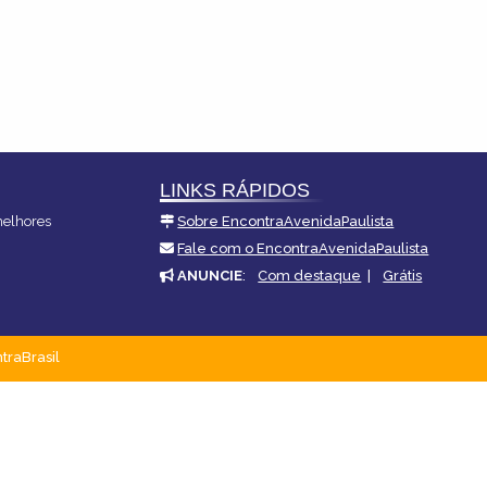
LINKS RÁPIDOS
melhores
Sobre EncontraAvenidaPaulista
Fale com o EncontraAvenidaPaulista
ANUNCIE
:
Com destaque
|
Grátis
traBrasil