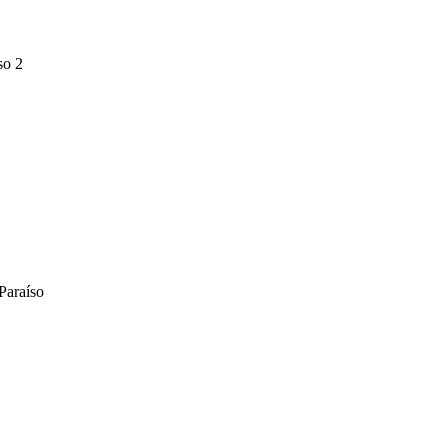
so 2
Paraíso