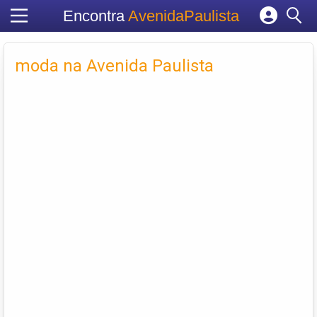
Encontra
AvenidaPaulista
Cadastrar empresa
Fazer login
moda na Avenida Paulista
Criar conta