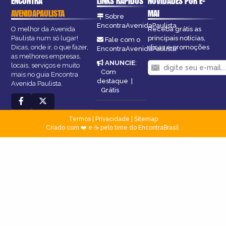
ENCONTRA
LINKS RÁPIDOS
NOVIDADES POR E-
AVENIDAPAULISTA
MAI
Sobre
EncontraAvenidaPaulista
O melhor da Avenida
Receba grátis as
Paulista num só lugar!
principais notícias,
Fale com o
Dicas, onde ir, o que fazer,
dicas e promoções
EncontraAvenidaPaulista
as melhores empresas,
ANUNCIE
:
locais, serviços e muito
Com
mais no guia Encontra
destaque
|
Avenida Paulista.
Grátis
Termos
|
Privacidade
|
Sitemap
Criado com ❤️ e ☕ pelo time do EncontraBrasil