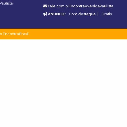
Paulista.
Fale com o EncontraAvenidaPaulista
ANUNCIE
:
Com destaque
|
Grátis
o EncontraBrasil