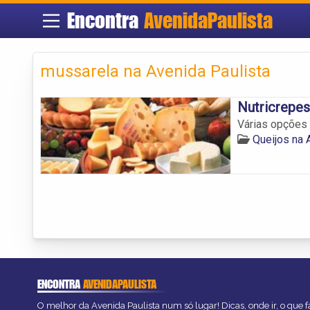
Encontra
AvenidaPaulista
mussarela na Avenida Paulista
Nutricrepe
Várias opções 
Queijos na 
ENCONTRA
AVENIDAPAULISTA
O melhor da Avenida Paulista num só lugar! Dicas, onde ir, o que f