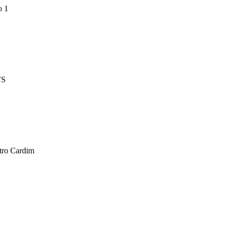
o 1
TS
tro Cardim