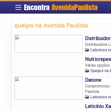
Encontra
AvenidaPaulista
queijos na Avenida Paulista
Distribuidor
Distribuidora 
Laticínios 
Nutricrepe
Várias opções 
Queijos na 
Danone
Compromisso e
Paulista.
Laticínios 
Laticínio X