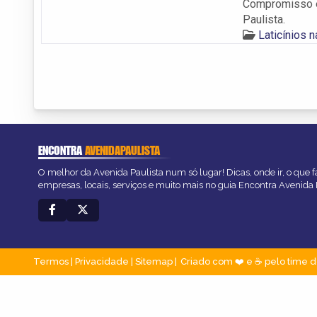
Compromisso e
Paulista.
Laticínios 
ENCONTRA
AVENIDAPAULISTA
O melhor da Avenida Paulista num só lugar! Dicas, onde ir, o que f
empresas, locais, serviços e muito mais no guia Encontra Avenida 
Termos
|
Privacidade
|
Sitemap
Criado com ❤️ e ☕ pelo time d