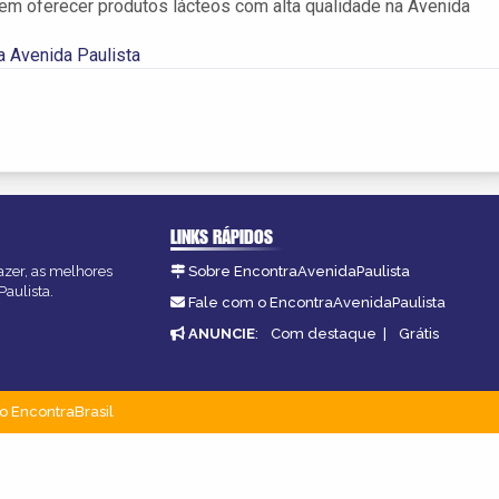
m oferecer produtos lácteos com alta qualidade na Avenida
na Avenida Paulista
LINKS RÁPIDOS
azer, as melhores
Sobre EncontraAvenidaPaulista
Paulista.
Fale com o EncontraAvenidaPaulista
ANUNCIE
:
Com destaque
|
Grátis
o EncontraBrasil