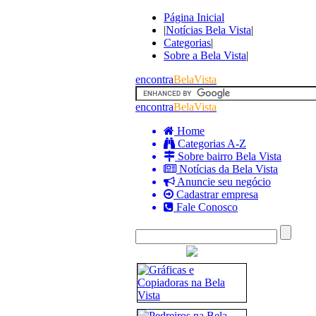
Página Inicial
|
Notícias Bela Vista
|
Categorias
|
Sobre a Bela Vista
|
encontra
BelaVista
encontra
BelaVista
Home
Categorias A-Z
Sobre bairro Bela Vista
Notícias da Bela Vista
Anuncie seu negócio
Cadastrar empresa
Fale Conosco