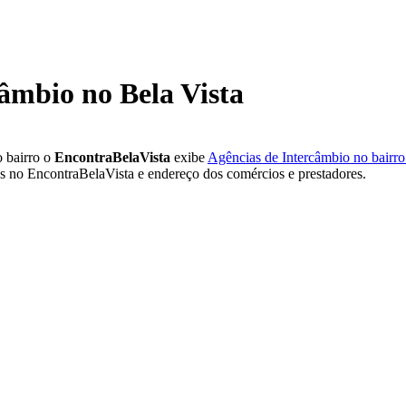
âmbio no Bela Vista
 bairro o
EncontraBelaVista
exibe
Agências de Intercâmbio no bairro
s no EncontraBelaVista e endereço dos comércios e prestadores.