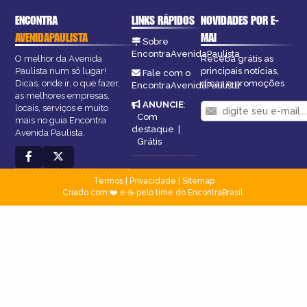
ENCONTRA
LINKS RÁPIDOS
NOVIDADES POR E-
AVENIDAPAULISTA
MAI
Sobre
EncontraAvenidaPaulista
O melhor da Avenida
Receba grátis as
Paulista num só lugar!
principais notícias,
Fale com o
Dicas, onde ir, o que fazer,
dicas e promoções
EncontraAvenidaPaulista
as melhores empresas,
ANUNCIE
:
locais, serviços e muito
Com
mais no guia Encontra
destaque
|
Avenida Paulista.
Grátis
Termos
|
Privacidade
|
Sitemap
Criado com ❤️ e ☕ pelo time do EncontraBrasil