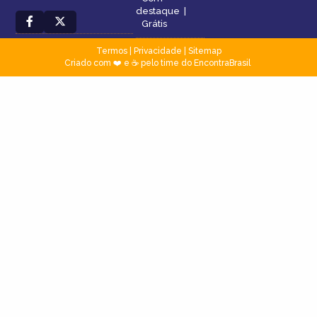
destaque
|
Grátis
Termos
|
Privacidade
|
Sitemap
Criado com ❤️ e ☕ pelo time do EncontraBrasil