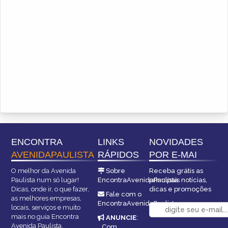
ENCONTRA
LINKS
NOVIDADES
AVENIDAPAULISTA
RÁPIDOS
POR E-MAI
O melhor da Avenida
Sobre
Receba grátis as
Paulista num só lugar!
EncontraAvenidaPaulista
principais notícias,
Dicas, onde ir, o que fazer,
dicas e promoções
Fale com o
as melhores empresas,
EncontraAvenidaPaulista
locais, serviços e muito
mais no guia Encontra
ANUNCIE
:
Avenida Paulista.
Com