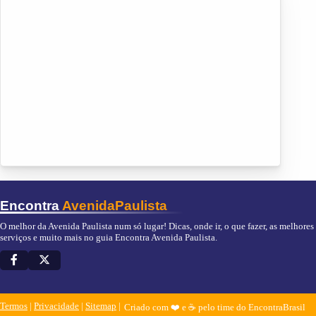
Encontra
AvenidaPaulista
O melhor da Avenida Paulista num só lugar! Dicas, onde ir, o que fazer, as melhores 
serviços e muito mais no guia Encontra Avenida Paulista.
Termos
|
Privacidade
|
Sitemap
Criado com ❤️ e ☕ pelo time do EncontraBrasil