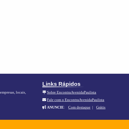
Links Rápidos
empresas, locais,
Sobre EncontraAvenidaPaulista
Fale com o EncontraAvenidaPaulista
ANUNCIE
:
Com destaque
|
Grátis