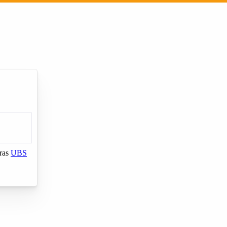
Cadastrar empresa
Fazer login
Criar conta
Entrar
tras
UBS