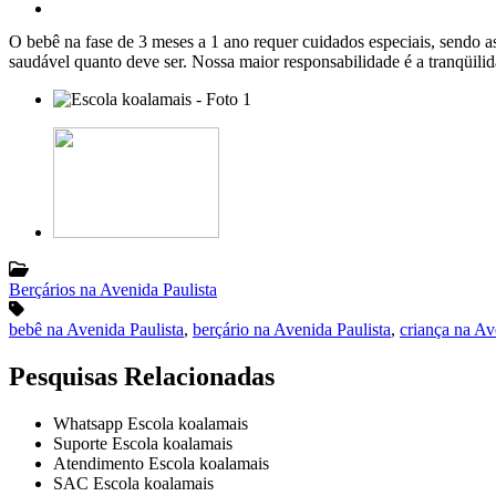
O bebê na fase de 3 meses a 1 ano requer cuidados especiais, sendo as
saudável quanto deve ser. Nossa maior responsabilidade é a tranqüilid
Berçários na Avenida Paulista
bebê na Avenida Paulista
,
berçário na Avenida Paulista
,
criança na Av
Pesquisas Relacionadas
Whatsapp Escola koalamais
Suporte Escola koalamais
Atendimento Escola koalamais
SAC Escola koalamais