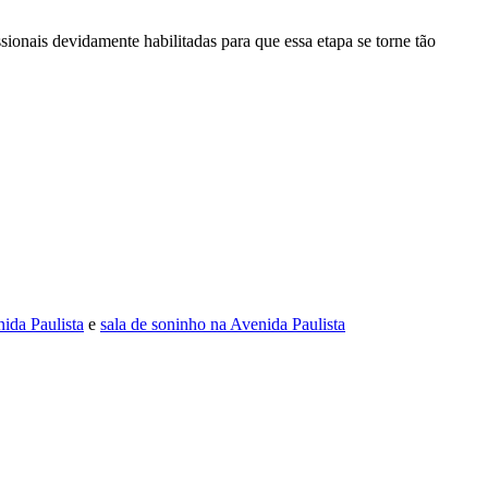
ionais devidamente habilitadas para que essa etapa se torne tão
nida Paulista
e
sala de soninho na Avenida Paulista