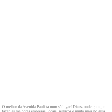
ENCONTRA
AVENIDAPAULISTA
O melhor da Avenida Paulista num só lugar! Dicas, onde ir, o que
fazer, as melhores empresas, locais, serviços e muito mais no guia