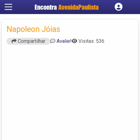
Encontra
AvenidaPaulista
Cadastrar empresa
Fazer login
Napoleon Jóias
Criar conta
Compartilhar
Avalie!
Visitas: 536