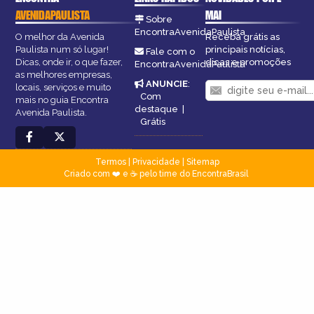
AVENIDAPAULISTA
MAI
Sobre
EncontraAvenidaPaulista
O melhor da Avenida
Receba grátis as
Paulista num só lugar!
principais notícias,
Fale com o
Dicas, onde ir, o que fazer,
dicas e promoções
EncontraAvenidaPaulista
as melhores empresas,
ANUNCIE
:
locais, serviços e muito
Com
mais no guia Encontra
destaque
|
Avenida Paulista.
Grátis
Termos
|
Privacidade
|
Sitemap
Criado com ❤️ e ☕ pelo time do EncontraBrasil