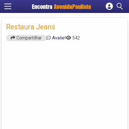
Encontra
AvenidaPaulista
Cadastrar empresa
Fazer login
Restaura Jeans
Criar conta
Compartilhar
Avalie!
542