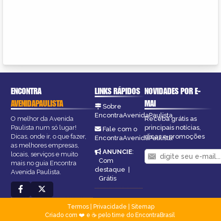
ENCONTRA
LINKS RÁPIDOS
NOVIDADES POR E-
AVENIDAPAULISTA
MAI
Sobre
EncontraAvenidaPaulista
O melhor da Avenida
Receba grátis as
Paulista num só lugar!
principais notícias,
Fale com o
Dicas, onde ir, o que fazer,
dicas e promoções
EncontraAvenidaPaulista
as melhores empresas,
ANUNCIE
:
locais, serviços e muito
Com
mais no guia Encontra
destaque
|
Avenida Paulista.
Grátis
Termos
|
Privacidade
|
Sitemap
Criado com ❤️ e ☕ pelo time do EncontraBrasil