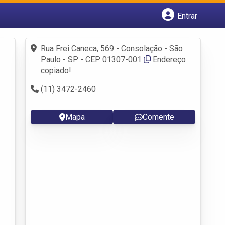
Entrar
Cadastrar empresa
Fazer login
Rua Frei Caneca, 569 - Consolação - São
Criar conta
Paulo - SP - CEP 01307-001
Endereço
copiado!
(11) 3472-2460
Mapa
Comente