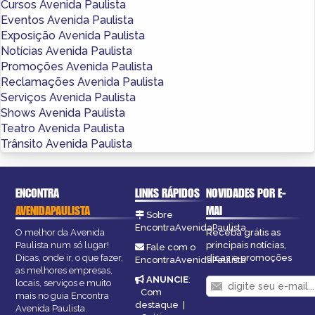
Cursos Avenida Paulista
Eventos Avenida Paulista
Exposição Avenida Paulista
Notícias Avenida Paulista
Promoções Avenida Paulista
Reclamações Avenida Paulista
Serviços Avenida Paulista
Shows Avenida Paulista
Teatro Avenida Paulista
Trânsito Avenida Paulista
ENCONTRA
LINKS RÁPIDOS
NOVIDADES POR E-
AVENIDAPAULISTA
MAI
Sobre
EncontraAvenidaPaulista
O melhor da Avenida
Receba grátis as
Paulista num só lugar!
principais notícias,
Fale com o
Dicas, onde ir, o que fazer,
dicas e promoções
EncontraAvenidaPaulista
as melhores empresas,
ANUNCIE
:
locais, serviços e muito
Com
mais no guia Encontra
destaque
|
Avenida Paulista.