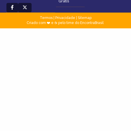
Grátis
Termos
|
Privacidade
|
Sitemap
Criado com ❤️ e ☕ pelo time do EncontraBrasil