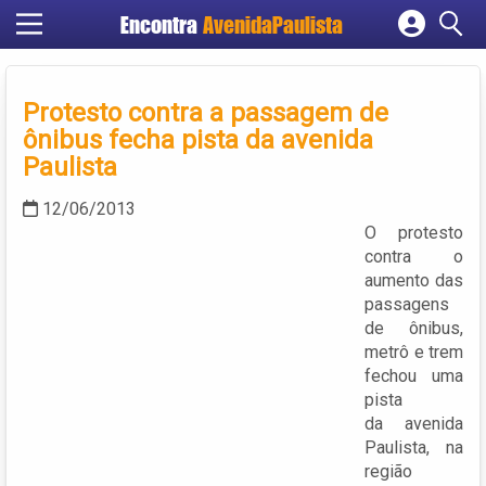
Encontra
AvenidaPaulista
Cadastrar empresa
Fazer login
Protesto contra a passagem de
Criar conta
ônibus fecha pista da avenida
Paulista
12/06/2013
O protesto
contra o
aumento das
passagens
de ônibus,
metrô e trem
fechou uma
pista
da avenida
Paulista, na
região