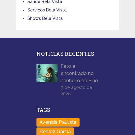
Saúde Bela Vista
Serviços Bela Vista
Shows Bela Vista
NOTÍCIAS RECENTES
Feto é
encontrado no
banheiro do Sírio
9 de agosto de
2026
TAGS
Avenida Paulista
Beatriz García