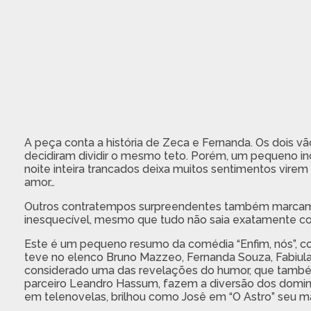
A peça conta a história de Zeca e Fernanda. Os dois v
decidiram dividir o mesmo teto. Porém, um pequeno in
noite inteira trancados deixa muitos sentimentos virem
amor…
Outros contratempos surpreendentes também marcam o
inesquecível, mesmo que tudo não saia exatamente c
Este é um pequeno resumo da comédia “Enfim, nós”, co
teve no elenco Bruno Mazzeo, Fernanda Souza, Fabiul
considerado uma das revelações do humor, que també
parceiro Leandro Hassum, fazem a diversão dos doming
em telenovelas, brilhou como Josê em “O Astro” seu m