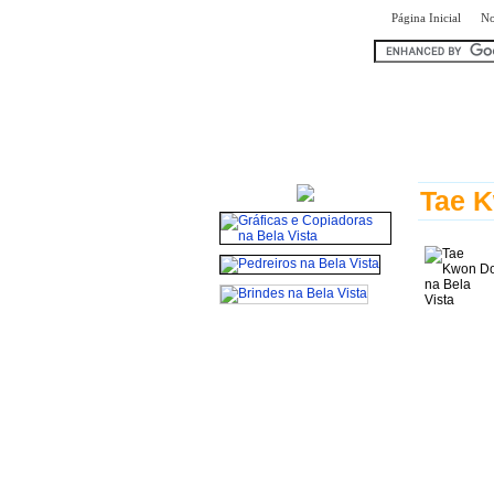
|
Página Inicial
No
encontr
Tae K