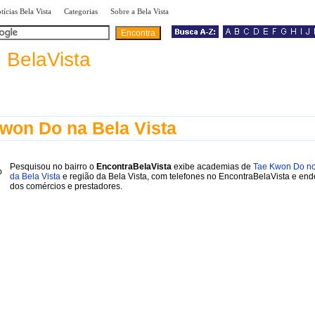
|
|
|
tícias Bela Vista
Categorias
Sobre a Bela Vista
a
BelaVista
won Do na Bela Vista
Pesquisou no bairro o
EncontraBelaVista
exibe academias de
Tae Kwon Do no
da Bela Vista
e região da Bela Vista, com telefones no EncontraBelaVista e en
dos comércios e prestadores.