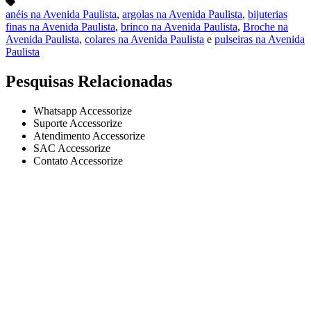
anéis na Avenida Paulista
,
argolas na Avenida Paulista
,
bijuterias
finas na Avenida Paulista
,
brinco na Avenida Paulista
,
Broche na
Avenida Paulista
,
colares na Avenida Paulista
e
pulseiras na Avenida
Paulista
Pesquisas Relacionadas
Whatsapp Accessorize
Suporte Accessorize
Atendimento Accessorize
SAC Accessorize
Contato Accessorize