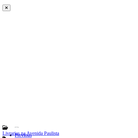
Livrarias na Avenida Paulista
Previous